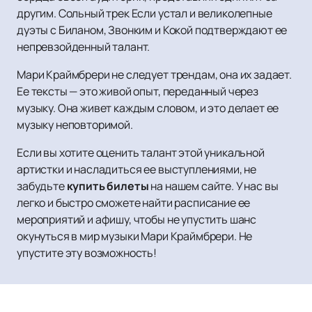
другим. Сольный трек Если устал и великолепные
дуэты с Биланом, Звонким и Кокой подтверждают ее
непревзойденный талант.
Мари Краймбрери не следует трендам, она их задает.
Ее тексты — это живой опыт, переданный через
музыку. Она живет каждым словом, и это делает ее
музыку неповторимой.
Если вы хотите оценить талант этой уникальной
артистки и насладиться ее выступлениями, не
забудьте
купить билеты
на нашем сайте. У нас вы
легко и быстро сможете найти расписание ее
мероприятий и афишу, чтобы не упустить шанс
окунуться в мир музыки Мари Краймбрери. Не
упустите эту возможность!