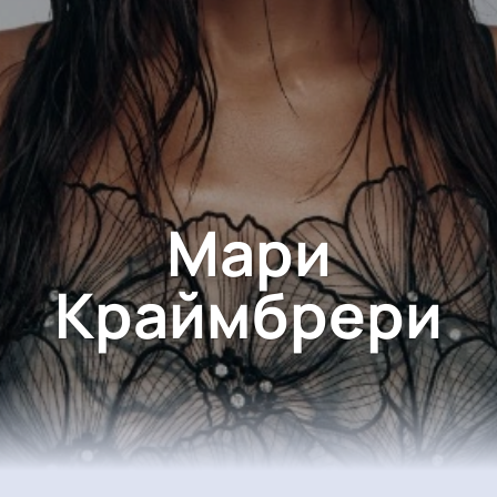
Мари
Краймбрери