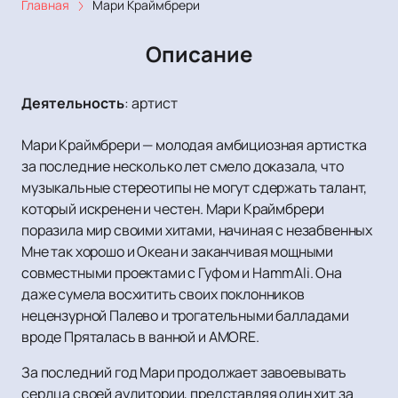
Главная
Мари Краймбрери
Описание
Деятельность
:
артист
Мари Краймбрери — молодая амбициозная артистка
за последние несколько лет смело доказала, что
музыкальные стереотипы не могут сдержать талант,
который искренен и честен. Мари Краймбрери
поразила мир своими хитами, начиная с незабвенных
Мне так хорошо и Океан и заканчивая мощными
совместными проектами с Гуфом и HammAli. Она
даже сумела восхитить своих поклонников
нецензурной Палево и трогательными балладами
вроде Пряталась в ванной и AMORE.
За последний год Мари продолжает завоевывать
сердца своей аудитории, представляя один хит за