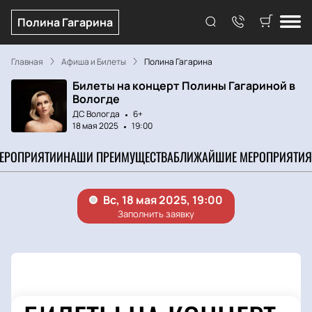
Полина Гагарина
Главная
Афиша и Билеты
Полина Гагарина
Билеты на концерт Полины Гагариной в
Вологде
ДС Вологда
6+
18 мая 2025
19:00
МЕРОПРИЯТИИ
НАШИ ПРЕИМУЩЕСТВА
БЛИЖАЙШИЕ МЕРОПРИЯТИЯ