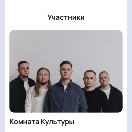
стоимость билетов в первые ряды отображается
при выборе мест на схеме. Узнать стоимость
Участники
билета и ознакомиться с правилами посещения
можно онлайн или по телефону у менеджера.
Для бронирования воспользуйтесь функцией
онлайн-оплаты или свяжитесь с нами по контактам
на сайте — специалист поможет оформить заказ
билетов.
По вопросам афиши, продолжительности шоу,
составу участников, формату программы или
особенностям площадки обращайтесь к нашим
специалистам — контакты размещены на сайте.
Комната Культуры