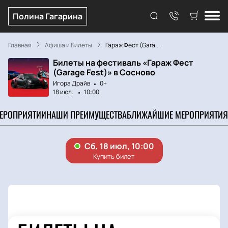
Полина Гагарина
Главная
Афиша и Билеты
Гараж Фест (Gara...
Билеты на фестиваль «Гараж Фест
(Garage Fest)» в Сосново
Игора Драйв
0+
18 июл.
10:00
МЕРОПРИЯТИИ
НАШИ ПРЕИМУЩЕСТВА
БЛИЖАЙШИЕ МЕРОПРИЯТИЯ