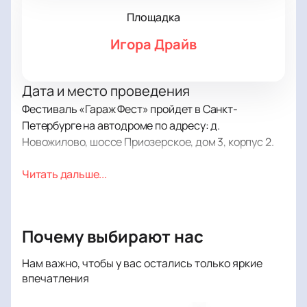
Площадка
Игора Драйв
Дата и место проведения
Фестиваль «Гараж Фест» пройдет в Санкт-
Петербурге на автодроме по адресу: д.
Новожилово, шоссе Приозерское, дом 3, корпус 2.
О событии и площадке
Читать дальше...
На автодроме «Игора Драйв» пройдут
музыкальные выступления, соревнования по
автомобильному спорту и выставки автомобилей. В
Почему выбирают нас
программе — гонка на выносливость «1000
километров Игора Драйв», этап чемпионата РДС
Нам важно, чтобы у вас остались только яркие
ОПЕН (RDS OPEN) и кубок ГТ (GT) нового сезона.
впечатления
Среди экспонатов — редкие автомобили проекта