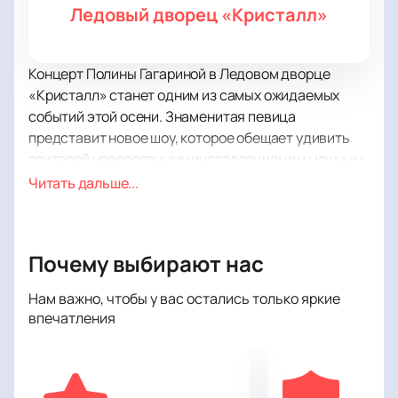
Ледовый дворец «Кристалл»
Концерт Полины Гагариной в Ледовом дворце
«Кристалл» станет одним из самых ожидаемых
событий этой осени. Знаменитая певица
представит новое шоу, которое обещает удивить
зрителей невероятными инсталляциями и мощным
живым звуком. Полина Гагарина, известная своим
Читать дальше...
уникальным голосом и харизмой, исполнит как
новые композиции из последнего альбома, так и
полюбившиеся хиты в обновленном звучании.
Почему выбирают нас
Ледовый дворец «Кристалл» — это современная
площадка, расположенная в сердце города,
Нам важно, чтобы у вас остались только яркие
которая идеально подходит для проведения
впечатления
масштабных концертов и шоу. Оснащенный
передовыми технологиями светового и звукового
оборудования, дворец предоставляет зрителям
возможность насладиться выступлением в полной