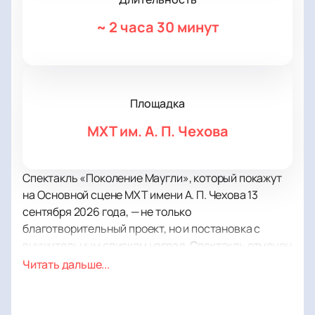
~
2 часа 30 минут
Площадка
МХТ им. А. П. Чехова
Спектакль «Поколение Маугли», который покажут
на Основной сцене МХТ имени А. П. Чехова 13
сентября 2026 года, — не только
благотворительный проект, но и постановка с
внушительным списком наград. Спектакль отмечен
специальной премией Международной премии
Читать дальше...
Станиславского, премией «Звезда Театрала» в
номинации «Лучший социальный проект»,
наградой «Импульс добра» и Премией Рунета.