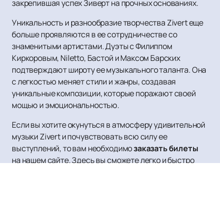
закрепившая успех Зиверт на прочных основаниях.
Уникальность и разнообразие творчества Zivert еще
больше проявляются в ее сотрудничестве со
знаменитыми артистами. Дуэты с Филиппом
Киркоровым, Niletto, Бастой и Максом Барских
подтверждают широту ее музыкального таланта. Она
с легкостью меняет стили и жанры, создавая
уникальные композиции, которые поражают своей
мощью и эмоциональностью.
Если вы хотите окунуться в атмосферу удивительной
музыки Zivert и почувствовать всю силу ее
выступлений, то вам необходимо
заказать билеты
на нашем сайте. Здесь вы сможете легко и быстро
приобрести желаемые билеты на мероприятия, в
которых участвует Zivert. Приятным бонусом будет
возможность ознакомиться с расписанием и афишей
нашего сайта, чтобы ничего не пропустить.