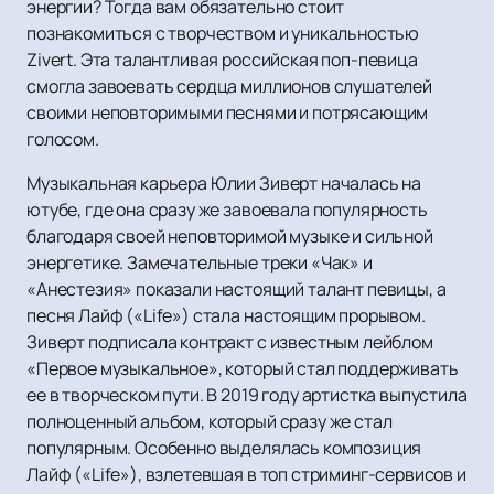
энергии? Тогда вам обязательно стоит
познакомиться с творчеством и уникальностью
Zivert. Эта талантливая российская поп-певица
смогла завоевать сердца миллионов слушателей
своими неповторимыми песнями и потрясающим
голосом.
Музыкальная карьера Юлии Зиверт началась на
ютубе, где она сразу же завоевала популярность
благодаря своей неповторимой музыке и сильной
энергетике. Замечательные треки «Чак» и
«Анестезия» показали настоящий талант певицы, а
песня Лайф («Life») стала настоящим прорывом.
Зиверт подписала контракт с известным лейблом
«Первое музыкальное», который стал поддерживать
ее в творческом пути. В 2019 году артистка выпустила
полноценный альбом, который сразу же стал
популярным. Особенно выделялась композиция
Лайф («Life»), взлетевшая в топ стриминг-сервисов и