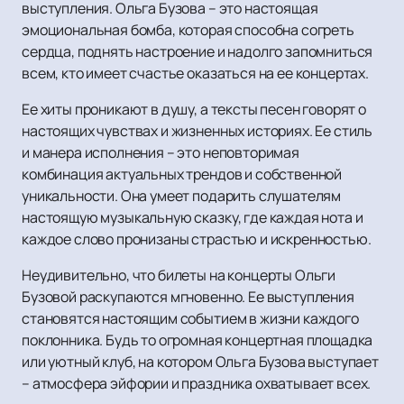
выступления. Ольга Бузова – это настоящая
эмоциональная бомба, которая способна согреть
сердца, поднять настроение и надолго запомниться
всем, кто имеет счастье оказаться на ее концертах.
Ее хиты проникают в душу, а тексты песен говорят о
настоящих чувствах и жизненных историях. Ее стиль
и манера исполнения – это неповторимая
комбинация актуальных трендов и собственной
уникальности. Она умеет подарить слушателям
настоящую музыкальную сказку, где каждая нота и
каждое слово пронизаны страстью и искренностью.
Неудивительно, что билеты на концерты Ольги
Бузовой раскупаются мгновенно. Ее выступления
становятся настоящим событием в жизни каждого
поклонника. Будь то огромная концертная площадка
или уютный клуб, на котором Ольга Бузова выступает
– атмосфера эйфории и праздника охватывает всех.