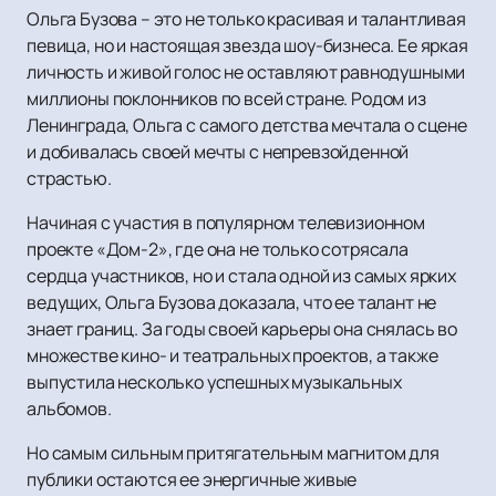
Ольга Бузова – это не только красивая и талантливая
певица, но и настоящая звезда шоу-бизнеса. Ее яркая
личность и живой голос не оставляют равнодушными
миллионы поклонников по всей стране. Родом из
Ленинграда, Ольга с самого детства мечтала о сцене
и добивалась своей мечты с непревзойденной
страстью.
Начиная с участия в популярном телевизионном
проекте «Дом-2», где она не только сотрясала
сердца участников, но и стала одной из самых ярких
ведущих, Ольга Бузова доказала, что ее талант не
знает границ. За годы своей карьеры она снялась во
множестве кино- и театральных проектов, а также
выпустила несколько успешных музыкальных
альбомов.
Но самым сильным притягательным магнитом для
публики остаются ее энергичные живые