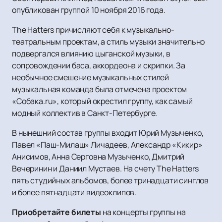
опубликован группой 10 ноября 2016 года.
The Hatters причисляют себя к музыкально-
театральным проектам, а стиль музыки значительно
подвергался влиянию цыганской музыки, в
сопровождении баса, аккордеона и скрипки. За
необычное смешение музыкальных стилей
музыкальная команда была отмечена проектом
«Собака.ru», который окрестил группу, как самый
модный коллектив в Санкт-Петербурге.
В нынешний состав группы входит Юрий Музыченко,
Павел «Паш-Милаш» Личадеев, Александр «Кикир»
Анисимов, Анна Серговна Музыченко, Дмитрий
Вечеринин и Даниил Мустаев. На счету The Hatters
пять студийных альбомов, более тринадцати синглов
и более пятнадцати видеоклипов.
Приобретайте билеты
на концерты группы на