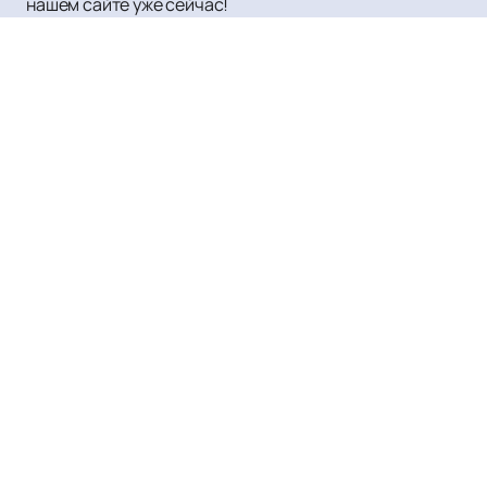
нашем сайте уже сейчас!
Полина Гагарина
Афиша и Билеты
Новости
Полина Гагарина
О нас
Оплата и доставка