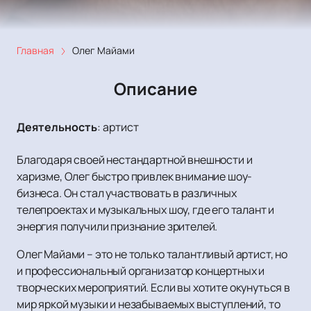
Главная
Олег Майами
Описание
Деятельность
:
артист
Благодаря своей нестандартной внешности и
харизме, Олег быстро привлек внимание шоу-
бизнеса. Он стал участвовать в различных
телепроектах и музыкальных шоу, где его талант и
энергия получили признание зрителей.
Олег Майами – это не только талантливый артист, но
и профессиональный организатор концертных и
творческих мероприятий. Если вы хотите окунуться в
мир яркой музыки и незабываемых выступлений, то