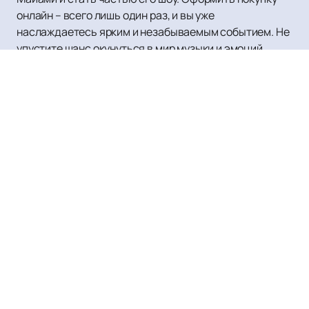
онлайн – всего лишь один раз, и вы уже
наслаждаетесь ярким и незабываемым событием. Не
упустите шанс окунуться в мир музыки и эмоций
вместе с Олегом Майами.
Полина Гагарина
Афиша и Билеты
Новости
Полина Гагарина