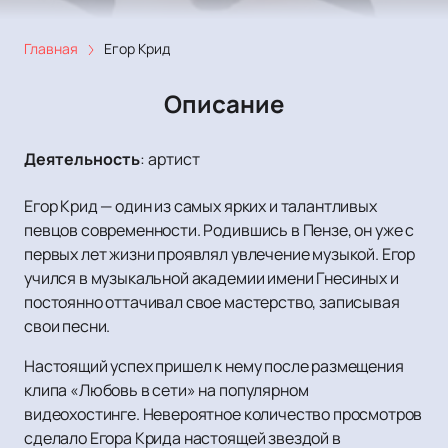
Главная
Егор Крид
Описание
Деятельность
:
артист
Егор Крид — один из самых ярких и талантливых
певцов современности. Родившись в Пензе, он уже с
первых лет жизни проявлял увлечение музыкой. Егор
учился в музыкальной академии имени Гнесиных и
постоянно оттачивал свое мастерство, записывая
свои песни.
Настоящий успех пришел к нему после размещения
клипа «Любовь в сети» на популярном
видеохостинге. Невероятное количество просмотров
сделало Егора Крида настоящей звездой в