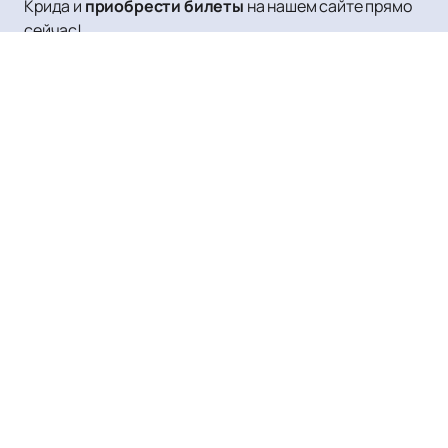
Крида и
приобрести билеты
на нашем сайте прямо
сейчас!
Полина Гагарина
Афиша и Билеты
Новости
Полина Гагарина
О нас