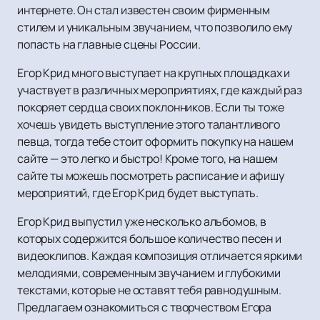
интернете. Он стал известен своим фирменным
стилем и уникальным звучанием, что позволило ему
попасть на главные сцены России.
Егор Крид много выступает на крупных площадках и
участвует в различных мероприятиях, где каждый раз
покоряет сердца своих поклонников. Если ты тоже
хочешь увидеть выступление этого талантливого
певца, тогда тебе стоит оформить покупку на нашем
сайте — это легко и быстро! Кроме того, на нашем
сайте ты можешь посмотреть расписание и афишу
мероприятий, где Егор Крид будет выступать.
Егор Крид выпустил уже несколько альбомов, в
которых содержится большое количество песен и
видеоклипов. Каждая композиция отличается яркими
мелодиями, современным звучанием и глубокими
текстами, которые не оставят тебя равнодушным.
Предлагаем ознакомиться с творчеством Егора