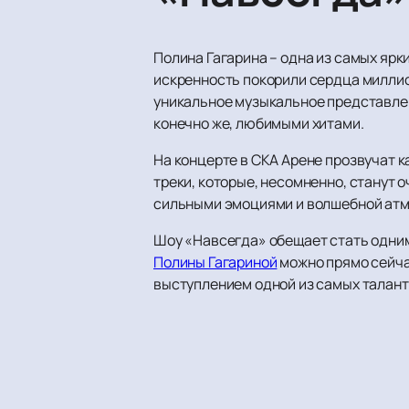
Полина Гагарина – одна из самых ярк
искренность покорили сердца миллион
уникальное музыкальное представле
конечно же, любимыми хитами.
На концерте в СКА Арене прозвучат к
треки, которые, несомненно, станут
сильными эмоциями и волшебной атмо
Шоу «Навсегда» обещает стать одним
Полины Гагариной
можно прямо сейча
выступлением одной из самых талан