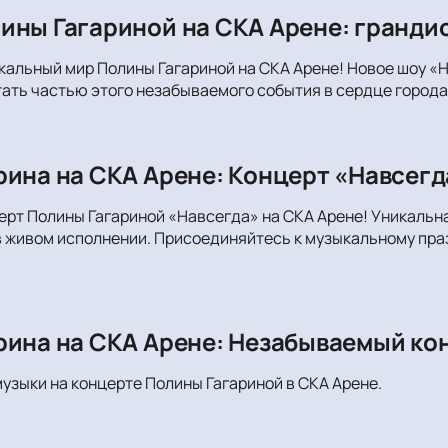
ины Гагариной на СКА Арене: грандио
кальный мир Полины Гагариной на СКА Арене! Новое шоу «Н
тать частью этого незабываемого события в сердце города
рина на СКА Арене: Концерт «Навсегд
ерт Полины Гагариной «Навсегда» на СКА Арене! Уникаль
 живом исполнении. Присоединяйтесь к музыкальному праз
рина на СКА Арене: Незабываемый ко
музыки на концерте Полины Гагариной в СКА Арене.