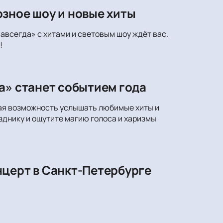
зное шоу и новые хиты
авсегда» с хитами и световым шоу ждёт вас.
!
а» станет событием года
ная возможность услышать любимые хиты и
днику и ощутите магию голоса и харизмы
нцерт в Санкт-Петербурге