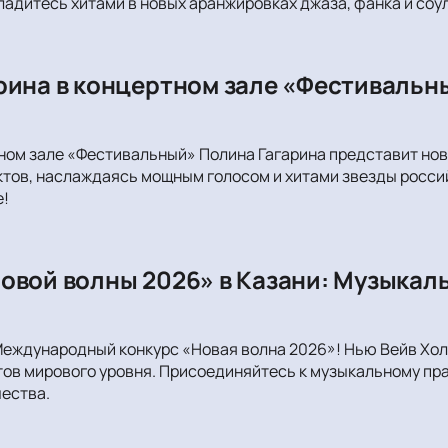
ладитесь хитами в новых аранжировках джаза, фанка и соул
рина в концертном зале «Фестивальн
тном зале «Фестивальный» Полина Гагарина представит нов
тов, наслаждаясь мощным голосом и хитами звезды россий
е!
овой волны 2026» в Казани: Музыкал
Международный конкурс «Новая волна 2026»! Нью Вейв Хо
ов мирового уровня. Присоединяйтесь к музыкальному пр
ества.