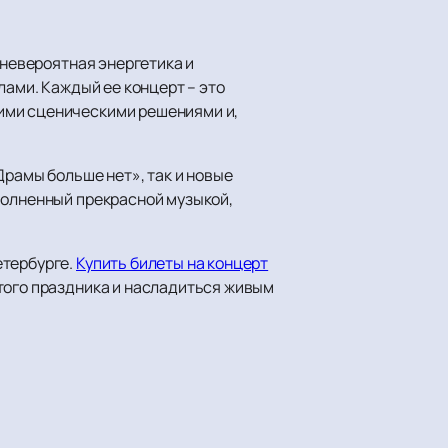
 невероятная энергетика и
лами. Каждый ее концерт – это
ими сценическими решениями и,
Драмы больше нет», так и новые
полненный прекрасной музыкой,
.
етербурге.
Купить билеты на концерт
того праздника и насладиться живым