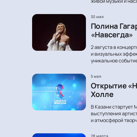
живой музыки и нас
30 мая
Полина Гага
«Навсегда»
2 августа в концер
и визуальных эффек
уникальное событи
5 мая
Открытие «Н
Холле
В Казани стартует 
выступления артист
и атмосферой творч
28 марта