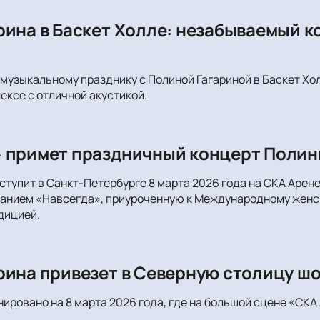
рина в Баскет Холле: незабываемый к
музыкальному празднику с Полиной Гагариной в Баскет Хол
ксе с отличной акустикой.
 примет праздничный концерт Полин
ступит в Санкт-Петербурге 8 марта 2026 года на СКА Арен
анием «Навсегда», приуроченную к Международному женск
дицией.
рина привезет в Северную столицу ш
ировано на 8 марта 2026 года, где на большой сцене «СКА