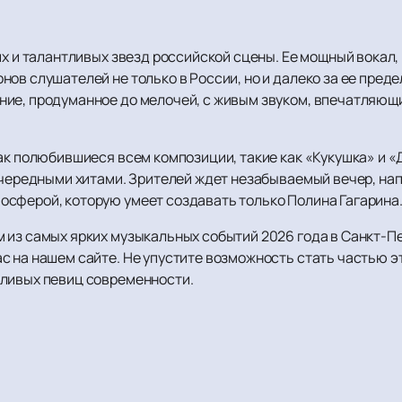
их и талантливых звезд российской сцены. Ее мощный вокал,
ов слушателей не только в России, но и далеко за ее преде
ние, продуманное до мелочей, с живым звуком, впечатляющ
ак полюбившиеся всем композиции, такие как «Кукушка» и «
 очередными хитами. Зрителей ждет незабываемый вечер, на
сферой, которую умеет создавать только Полина Гагарина
 из самых ярких музыкальных событий 2026 года в Санкт-П
с на нашем сайте. Не упустите возможность стать частью э
тливых певиц современности.