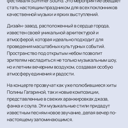
фестиваля Summer Sound. Это мероприятие обещает
стать настоящим праздником для всех поклонников
качественной музыки и ярких выступлений.
Дизайн-завод, расположенный в сердце города,
известен своей уникальной архитектурой и
атмосферой, которая идеально подходит для
проведения масштабных культурных событий.
Пространство под открытым небом позволит
зрителям насладиться не только музыкальным шоу,
но и летним вечерним воздухом, создавая особую
атмосферу единения и радости.
На концерте прозвучат как уже полюбившиеся хиты
Полины Гагариной, так и новые композиции,
представленные в свежих аранжировках джаза,
фанка и соула. Эти музыкальные стили придадут
известным песням новое звучание, делая вечер по-
настоящему запоминающимся.