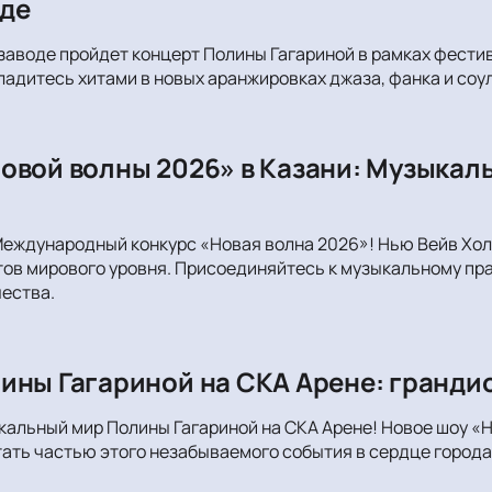
де
заводе пройдет концерт Полины Гагариной в рамках фест
ладитесь хитами в новых аранжировках джаза, фанка и соул
овой волны 2026» в Казани: Музыкал
Международный конкурс «Новая волна 2026»! Нью Вейв Хо
ов мирового уровня. Присоединяйтесь к музыкальному пр
ества.
ины Гагариной на СКА Арене: грандио
кальный мир Полины Гагариной на СКА Арене! Новое шоу «Н
тать частью этого незабываемого события в сердце города