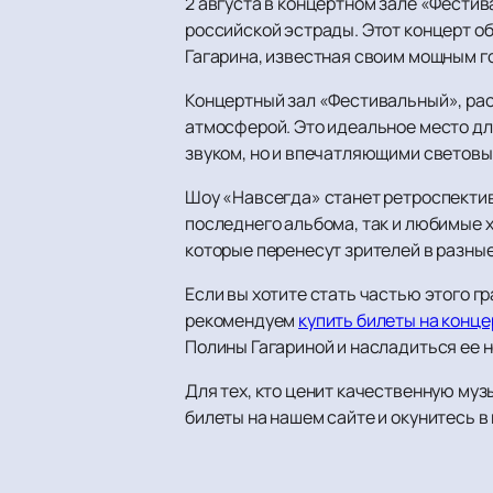
2 августа в концертном зале «Фести
российской эстрады. Этот концерт о
Гагарина, известная своим мощным г
Концертный зал «Фестивальный», рас
атмосферой. Это идеальное место дл
звуком, но и впечатляющими светов
Шоу «Навсегда» станет ретроспектив
последнего альбома, так и любимые 
которые перенесут зрителей в разны
Если вы хотите стать частью этого 
рекомендуем
купить билеты на конце
Полины Гагариной и насладиться ее 
Для тех, кто ценит качественную муз
билеты на нашем сайте и окунитесь в