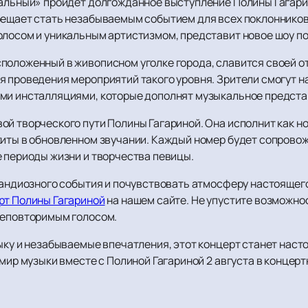
вальный» пройдет долгожданное выступление Полины Гагарин
бещает стать незабываемым событием для всех поклонников
олосом и уникальным артистизмом, представит новое шоу п
положенный в живописном уголке города, славится своей о
я проведения мероприятий такого уровня. Зрители смогут 
ыми инсталляциями, которые дополнят музыкальное предста
ой творческого пути Полины Гагариной. Она исполнит как н
хиты в обновленном звучании. Каждый номер будет сопров
е периоды жизни и творчества певицы.
грандиозного события и почувствовать атмосферу настоящег
рт Полины Гагариной
на нашем сайте. Не упустите возможно
неповторимым голосом.
ыку и незабываемые впечатления, этот концерт станет наст
 мир музыки вместе с Полиной Гагариной 2 августа в концер