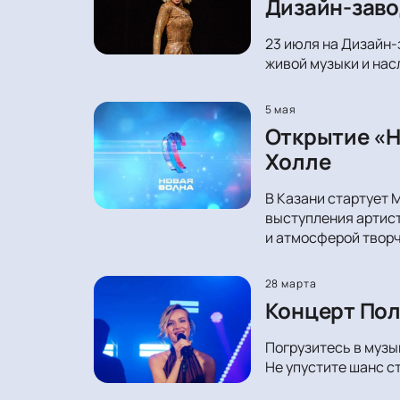
Дизайн-заво
23 июля на Дизайн-
живой музыки и нас
5 мая
Открытие «Н
Холле
В Казани стартует 
выступления артист
и атмосферой творч
28 марта
Концерт Пол
Погрузитесь в музы
Не упустите шанс с