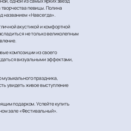
ой, одной из самых ярких звезд
 творчества певицы. Полина
од названием «Навсегда».
тличной акустикой и комфортной
насладиться не только великолепным
вление.
овые композиции из своего
ождаться визуальными эффектами,
о музыкального праздника,
сть увидеть живое выступление
оящим подарком. Успейте купить
тном зале «Фестивальный».