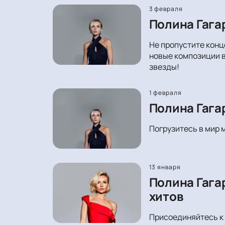
3 февраля
Полина Гага
Не пропустите конц
новые композиции в
звезды!
1 февраля
Полина Гага
Погрузитесь в мир 
13 января
Полина Гага
хитов
Присоединяйтесь к 