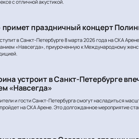
ксе с отличной акустикой.
 примет праздничный концерт Полин
ступит в Санкт-Петербурге 8 марта 2026 года на СКА Арен
анием «Навсегда», приуроченную к Международному женск
дицией.
рина устроит в Санкт-Петербурге вп
ем «Навсегда»
жители и гости Санкт-Петербурга смогут насладиться ма
 пройдет на СКА Арене. Это долгожданное мероприятие ст