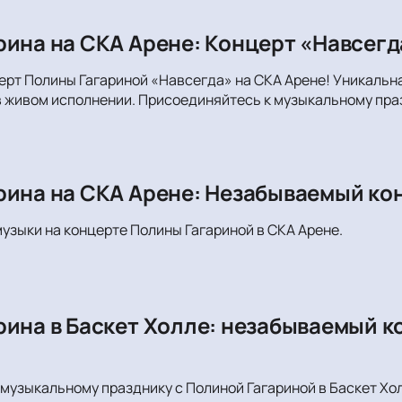
рина на СКА Арене: Концерт «Навсегд
ерт Полины Гагариной «Навсегда» на СКА Арене! Уникаль
 живом исполнении. Присоединяйтесь к музыкальному праз
рина на СКА Арене: Незабываемый ко
музыки на концерте Полины Гагариной в СКА Арене.
рина в Баскет Холле: незабываемый к
музыкальному празднику с Полиной Гагариной в Баскет Хол