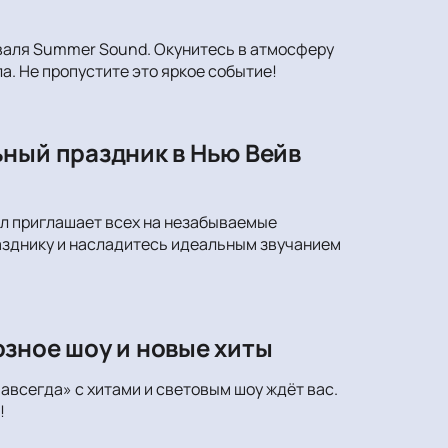
иваля Summer Sound. Окунитесь в атмосферу
а. Не пропустите это яркое событие!
ьный праздник в Нью Вейв
лл приглашает всех на незабываемые
азднику и насладитесь идеальным звучанием
зное шоу и новые хиты
авсегда» с хитами и световым шоу ждёт вас.
!