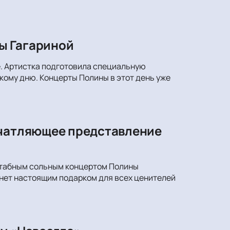
ы Гагариной
е. Артистка подготовила специальную
ому дню. Концерты Полины в этот день уже
ечатляющее представление
сштабным сольным концертом Полины
анет настоящим подарком для всех ценителей