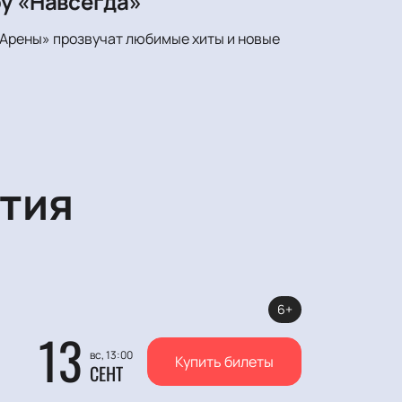
оу «Навсегда»
 Арены» прозвучат любимые хиты и новые
тия
6+
13
вс, 13:00
Купить билеты
СЕНТ