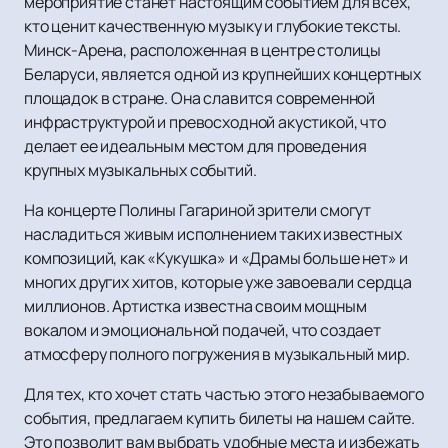
мероприятие станет настоящим событием для всех,
кто ценит качественную музыку и глубокие тексты.
Минск-Арена, расположенная в центре столицы
Беларуси, является одной из крупнейших концертных
площадок в стране. Она славится современной
инфраструктурой и превосходной акустикой, что
делает ее идеальным местом для проведения
крупных музыкальных событий.
На концерте Полины Гагариной зрители смогут
насладиться живым исполнением таких известных
композиций, как «Кукушка» и «Драмы больше нет» и
многих других хитов, которые уже завоевали сердца
миллионов. Артистка известна своим мощным
вокалом и эмоциональной подачей, что создает
атмосферу полного погружения в музыкальный мир.
Для тех, кто хочет стать частью этого незабываемого
события, предлагаем купить билеты на нашем сайте.
Это позволит вам выбрать удобные места и избежать