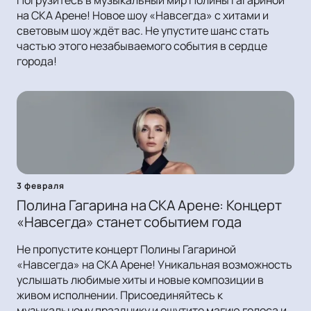
Погрузитесь в музыкальный мир Полины Гагариной
на СКА Арене! Новое шоу «Навсегда» с хитами и
световым шоу ждёт вас. Не упустите шанс стать
частью этого незабываемого события в сердце
города!
3 февраля
Полина Гагарина на СКА Арене: Концерт
«Навсегда» станет событием года
Не пропустите концерт Полины Гагариной
«Навсегда» на СКА Арене! Уникальная возможность
услышать любимые хиты и новые композиции в
живом исполнении. Присоединяйтесь к
музыкальному празднику и ощутите магию голоса и