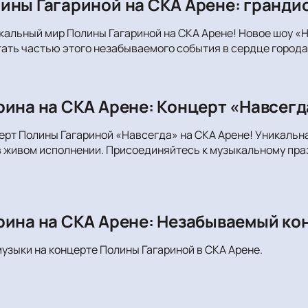
ины Гагариной на СКА Арене: грандио
кальный мир Полины Гагариной на СКА Арене! Новое шоу «Н
тать частью этого незабываемого события в сердце города
рина на СКА Арене: Концерт «Навсегд
ерт Полины Гагариной «Навсегда» на СКА Арене! Уникаль
 живом исполнении. Присоединяйтесь к музыкальному праз
рина на СКА Арене: Незабываемый ко
музыки на концерте Полины Гагариной в СКА Арене.