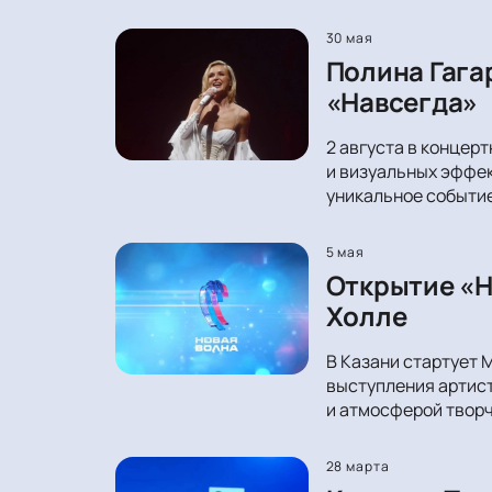
30 мая
Полина Гага
«Навсегда»
2 августа в концер
и визуальных эффек
уникальное событи
5 мая
Открытие «Н
Холле
В Казани стартует 
выступления артист
и атмосферой творч
28 марта