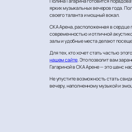
Полина Гагарина готовится порадова
ярких музыкальных вечеров года. Пол
своего таланта и мощный вокал.
СКА Арена, расположенная в сердце 
современностью и отличной акустико
залы и удобные места делают посеще
Для тех, кто хочет стать частью это
нашем сайте
. Это позволит вам зара
Гагариной в СКА Арене — это шанс н
Не упустите возможность стать свид
вечеру, наполненному музыкой и эмо