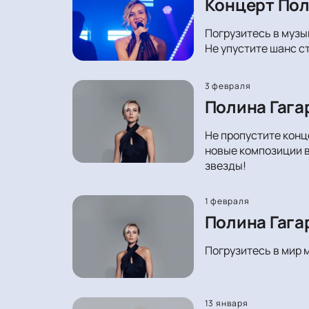
Концерт Пол
Погрузитесь в музы
Не упустите шанс с
3 февраля
Полина Гага
Не пропустите конц
новые композиции в
звезды!
1 февраля
Полина Гага
Погрузитесь в мир 
13 января