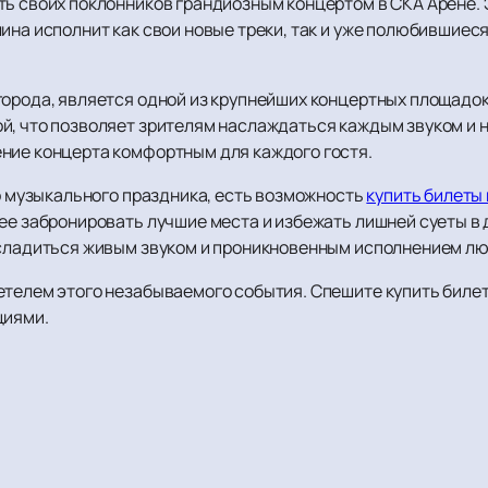
ть своих поклонников грандиозным концертом в СКА Арене. 
ина исполнит как свои новые треки, так и уже полюбившиес
города, является одной из крупнейших концертных площадок
й, что позволяет зрителям наслаждаться каждым звуком и 
ние концерта комфортным для каждого гостя.
го музыкального праздника, есть возможность
купить билеты 
нее забронировать лучшие места и избежать лишней суеты в
асладиться живым звуком и проникновенным исполнением л
етелем этого незабываемого события. Спешите купить билет
циями.