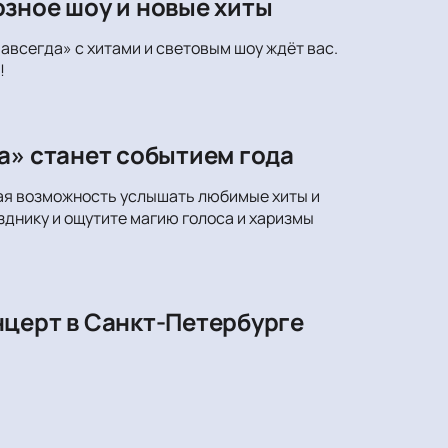
зное шоу и новые хиты
авсегда» с хитами и световым шоу ждёт вас.
!
а» станет событием года
ная возможность услышать любимые хиты и
днику и ощутите магию голоса и харизмы
нцерт в Санкт-Петербурге