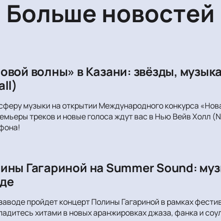
Больше новостей
овой волны» в Казани: звёзды, музыка
ll)
сферу музыки на открытии Международного конкурса «Новая
емьеры треков и новые голоса ждут вас в Нью Вейв Холл (N
фона!
ины Гагариной на Summer Sound: муз
де
заводе пройдет концерт Полины Гагариной в рамках фест
ладитесь хитами в новых аранжировках джаза, фанка и соул