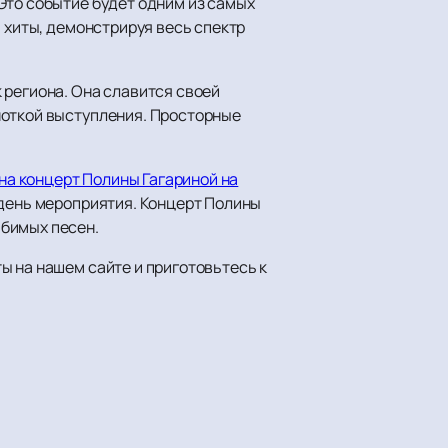
Это событие будет одним из самых
я хиты, демонстрируя весь спектр
 региона. Она славится своей
ноткой выступления. Просторные
на концерт Полины Гагариной на
 день мероприятия. Концерт Полины
юбимых песен.
ы на нашем сайте и приготовьтесь к