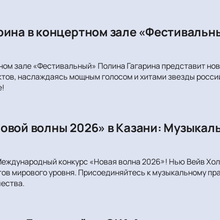
рина в концертном зале «Фестивальн
тном зале «Фестивальный» Полина Гагарина представит нов
тов, наслаждаясь мощным голосом и хитами звезды россий
е!
овой волны 2026» в Казани: Музыкал
Международный конкурс «Новая волна 2026»! Нью Вейв Хо
ов мирового уровня. Присоединяйтесь к музыкальному пр
ества.