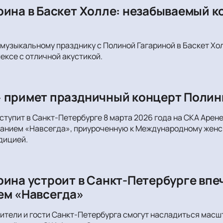
рина в Баскет Холле: незабываемый к
музыкальному празднику с Полиной Гагариной в Баскет Хол
ксе с отличной акустикой.
 примет праздничный концерт Полин
ступит в Санкт-Петербурге 8 марта 2026 года на СКА Арен
анием «Навсегда», приуроченную к Международному женск
дицией.
рина устроит в Санкт-Петербурге вп
ем «Навсегда»
жители и гости Санкт-Петербурга смогут насладиться ма