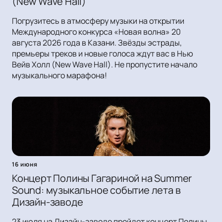
(New Wave Hall)
Погрузитесь в атмосферу музыки на открытии
Международного конкурса «Новая волна» 20
августа 2026 года в Казани. Звёзды эстрады,
премьеры треков и новые голоса ждут вас в Нью
Вейв Холл (New Wave Hall). Не пропустите начало
музыкального марафона!
16 июня
Концерт Полины Гагариной на Summer
Sound: музыкальное событие лета в
Дизайн-заводе
23 июля на Дизайн-заводе пройдет концерт Полины