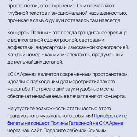
просто песни; это откровение. Они впечатляют
глубиной текстов и эмоциональной насыщенностью,
проникая в самую душу и оставаясь там навсегда.
Концерты Полины – это всегда грандиозное зрелище
с великолепной сценографией, световыми
эффектами, видеоартом и изысканной хореографией.
Каждый номер – как мини-спектакль, продуманный
до мельчайших деталей.
«СКА Арена» является современным пространством,
идеально подходящим для мероприятия такого
масштаба. Потрясающий звук и удобные места
обеспечат незабываемые впечатления от концерта.
Не упустите возможность стать частью этого
грандиозного музыкального события!
Приобретайте
билеты на концерт Полины Гагариной на СКА Арене
через наш сайт. Подарите себе или близким