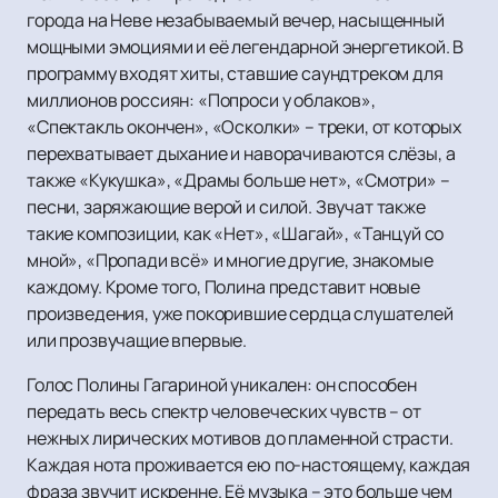
города на Неве незабываемый вечер, насыщенный
мощными эмоциями и её легендарной энергетикой. В
программу входят хиты, ставшие саундтреком для
миллионов россиян: «Попроси у облаков»,
«Спектакль окончен», «Осколки» – треки, от которых
перехватывает дыхание и наворачиваются слёзы, а
также «Кукушка», «Драмы больше нет», «Смотри» –
песни, заряжающие верой и силой. Звучат также
такие композиции, как «Нет», «Шагай», «Танцуй со
мной», «Пропади всё» и многие другие, знакомые
каждому. Кроме того, Полина представит новые
произведения, уже покорившие сердца слушателей
или прозвучащие впервые.
Голос Полины Гагариной уникален: он способен
передать весь спектр человеческих чувств – от
нежных лирических мотивов до пламенной страсти.
Каждая нота проживается ею по-настоящему, каждая
фраза звучит искренне. Её музыка – это больше чем